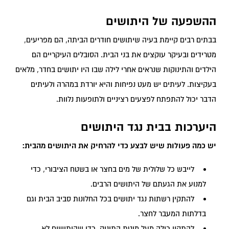
ההשפעה של היתושים
בבתים רבים קיימת בעיה שיתושים חודרים הביתה, הם מפריעים,
מטרידים ובעיקר עוקצים את בני הבית. הסובלים העיקריים הם
הילדים והתינוקות שנראים אחרי לילה שבו היו יתושים בחדר, מלאים
בעקיצות. לעיתים יש מעט נפיחות והיא יורדת במהרה ולעיתים
הכרחיים
הדבר יכול להתפתח לפצעים רציניים ולתופעות נלוות.
עוגיות אלו
אינן
אופציונליות.
היערכות בבית נגד היתושים
הן נדרשות
לצורך
יש כמה פעולות שיש לבצע כדי להרחיק את היתושים מהבית:
הפעולה
התקינה של
לייבש כל שלולית של מים בחצר או בשטח הציבורי, כדי
האתר.
למנוע את הגעתם של היתושים הרבים.
להתקין רשתות נגד יתושים בכל החלונות סביב הבית וגם
סטטיסטיקות
בדלתות המעבר לחצר.
כדי שנוכל
לשפר את
להתקין כילה מעל מיטת התינוק, כדי שהיתושים לא