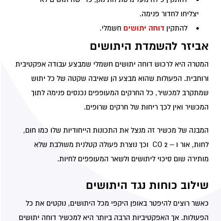
תפקוד האתר
יצליחו לחדור פנימה.
ומבנהו,
דוחה יתושים
להתקין
חשמלי.
בהתאם לאופן
שבו נעשה בו
אביזר להשמדת היתושים
שימוש.
המטרה היא לרכוש דוחה יתושים חשמלי שמבצע עבודה אפקטיבית
ורוחבית. הפעולות שהוא מבצע הן שאיבה שקטה של כל יתוש
חוויית
לקוח
שמתקרב למכשיר, כל החרקים המעופפים נכנסים פנימה לתוך
כדי
המכשיר ואין לכך ריחות של חרקים שרופים.
שהאתר
שלנו יפעל
המבנה של מכשיר זה מנצל את התכונות הייחודיות שלו כמו חום,
בצורה
הטובה
לחות, אור ו – 2 CO וכך נוצרת פעולה קטלנית משולבת שלא
ביותר
מותירה שום סיכוי ליתושים ולשאר המעופפים לחיות.
במהלך
ביקורך. אם
תבחר שלא
שילוב כוחות נגד היתושים
לאפשר
עוגיות אלו,
כאשר רוצים להיפטר באופן היקפי מכל היתושים, נוקטים את כל
חלק
הפעולות. אך האפקטיביות הרבה ביותר היא למכשיר דוחה יתושים
מהפונקציות