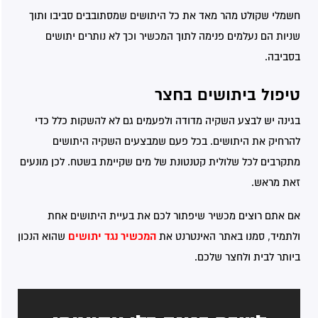
באתר לא
חשמלי שקולט מהר מאד את כל היתושים שמסתובבים סביבו ותוך
יהיו זמינות.
שניות הם נעלמים פנימה לתוך המכשיר וכך לא נותרים יתושים
בסביבה.
שיווק
טיפול ביתושים בחצר
על-ידי
שיתוף
תחומי
בגינה יש לבצע השקיה מדודה ולפעמים גם לא להשקות כלל כדי
העניין
להרחיק את היתושים. בכל פעם שמבצעים השקיה היתושים
וההתנהגות
מתקרבים לכל שלולית קטנטונת של מים שקיימת בשטח. לכן מונעים
שלך
במהלך
זאת מראש.
הביקור
באתר, גדל
אם אתם רוצים מכשיר שיפתור לכם את בעיית היתושים אחת
הסיכוי
שתיחשף
המכשיר נגד יתושים
ולתמיד, סמנו באתר האינטרנט את
שהוא הנכון
לתוכן
ביותר לבית ולחצר שלכם.
והצעות
מותאמות
אישית.