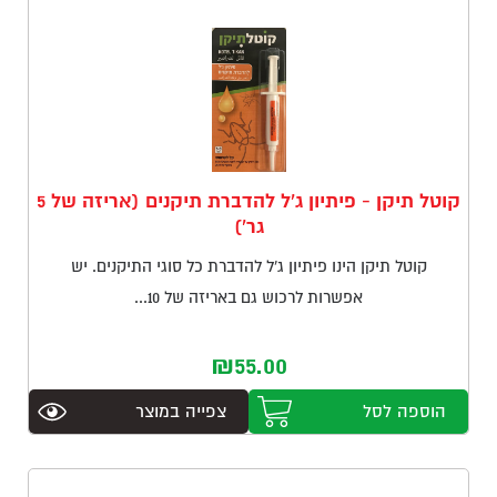
הכרחיים
קוטל תיקן - פיתיון ג'ל להדברת תיקנים (אריזה של 5
עוגיות אלו
גר')
אינן
אופציונליות.
קוטל תיקן הינו פיתיון ג'ל להדברת כל סוגי התיקנים. יש
הן נדרשות
אפשרות לרכוש גם באריזה של 10...
לצורך
הפעולה
התקינה של
₪
55.00
האתר.
הוספה לסל
צפייה במוצר
סטטיסטיקות
כדי שנוכל
לשפר את