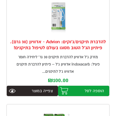
תפקוד האתר
ומבנהו,
בהתאם לאופן
שבו נעשה בו
שימוש.
להדברת תיקנים/ג'וקים: Advion - אדוויון (30 גרם).
חוויית
פיתיון הג'ל הטוב מסוגו בעולם לטיפול בתיקנים!
לקוח
כדי
מזרק ג’ל אדוויון להדברת תיקנים 30 גר’ ליחידה חומר
שהאתר
שלנו יפעל
פעיל: Indoxacarb אדוויון ג’ל – פיתיון להדברת תיקנים
בצורה
אדוויון ג’ל לתיקנים...
הטובה
₪
100.00
ביותר
במהלך
ביקורך. אם
הוספה לסל
צפייה במוצר
תבחר שלא
לאפשר
עוגיות אלו,
חלק
מהפונקציות