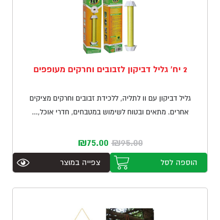
באתר לא
יהיו זמינות.
שיווק
על-ידי
2 יח' גליל דביקון לזבובים וחרקים מעופפים
שיתוף
תחומי
העניין
גליל דביקון עם וו לתליה, ללכידת זבובים וחרקים מציקים
וההתנהגות
אחרים. מתאים ובטוח לשימוש במטבחים, חדרי אוכל,...
שלך
במהלך
הביקור
המחיר
המחיר
₪
75.00
₪
95.00
באתר, גדל
הסיכוי
המקורי
הנוכחי
שתיחשף
הוספה לסל
צפייה במוצר
היה:
הוא:
לתוכן
₪75.00.
₪95.00.
והצעות
מותאמות
אישית.