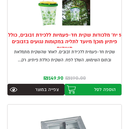
5 יח' מלכודות שקית חד-פעמיות ללכידת זבובים, כולל
פיתיון מוכן! מיועד לתליה במקומות נגועים בזבובים
מציקים
שקית חד-פעמית ללכידת זבובים. לאחר שהשקית מתמלאת
ובתום השימוש, השלך לפח. השקית כוללת פיתיון. רק...
המחיר
המחיר
₪
149.90
₪
190.00
המקורי
הנוכחי
הוספה לסל
צפייה במוצר
היה:
הוא:
₪149.90.
₪190.00.