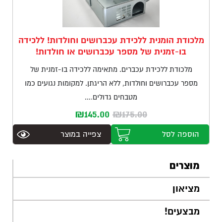
מלכודת הומנית ללכידת עכברושים וחולדות! ללכידה
בו-זמנית של מספר עכברושים או חולדות!
מלכודת ללכידת עכברים. מתאימה ללכידה בו-זמנית של
מספר עכברושים וחולדות, ללא הריגתן. למקומות נגועים כמו
מטבחים גדולים,...
המחיר
המחיר
₪
145.00
₪
175.00
המקורי
הנוכחי
הוספה לסל
צפייה במוצר
היה:
הוא:
₪145.00.
₪175.00.
מוצרים
מציאון
מבצעים!