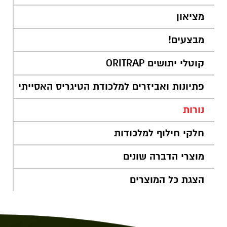
באתר לא
מציאון
יהיו זמינות.
מבצעים!
שיווק
קוטלי יתושים ORITRAP
על-ידי
שיתוף
פתיונות ואביזרים למלכודת הטיגריס האסייתי
תחומי
העניין
וההתנהגות
נורות
שלך
במהלך
חלקי חילוף למלכודות
הביקור
באתר, גדל
מוצרי הדברה שונים
הסיכוי
שתיחשף
לתוכן
הצגת כל המוצרים
והצעות
מותאמות
אישית.