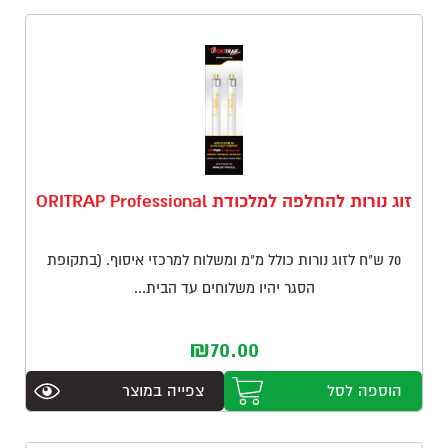
הכרחיים
עוגיות אלו
זוג נורות להחלפה למלכודת ORITRAP Professional
אינן
אופציונליות.
הן נדרשות
70 ש"ח לזוג נורות כולל מ"מ ומשלוח למרכזי איסוף. (בתקופת
לצורך
הסגר יהיו משלוחים עד הבית...
הפעולה
התקינה של
האתר.
₪
70.00
הוספה לסל
צפייה במוצר
סטטיסטיקות
כדי שנוכל
לשפר את