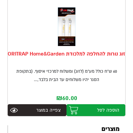
תפקוד האתר
ומבנהו,
בהתאם לאופן
שבו נעשה בו
שימוש.
חוויית
זוג נורות להחלפה למלכודת ORITRAP Home&Garden
לקוח
כדי
שהאתר
60 ש"ח כולל מע"מ (לזוג) ומשלוח למרכזי איסוף. (בתקופת
שלנו יפעל
בצורה
הסגר יהיו משלוחים עד הבית בלבד,...
הטובה
ביותר
₪
60.00
במהלך
ביקורך. אם
תבחר שלא
הוספה לסל
צפייה במוצר
לאפשר
עוגיות אלו,
חלק
מוצרים
מהפונקציות