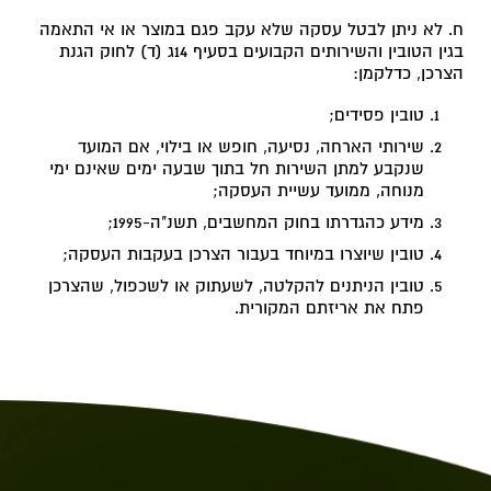
באתר לא
ח. לא ניתן לבטל עסקה שלא עקב פגם במוצר או אי התאמה
יהיו זמינות.
בגין הטובין והשירותים הקבועים בסעיף 14ג (ד) לחוק הגנת
הצרכן, כדלקמן:
טובין פסידים;
שיווק
על-ידי
שירותי הארחה, נסיעה, חופש או בילוי, אם המועד
שיתוף
שנקבע למתן השירות חל בתוך שבעה ימים שאינם ימי
תחומי
מנוחה, ממועד עשיית העסקה;
העניין
מידע כהגדרתו בחוק המחשבים, תשנ"ה-1995;
וההתנהגות
שלך
טובין שיוצרו במיוחד בעבור הצרכן בעקבות העסקה;
במהלך
טובין הניתנים להקלטה, לשעתוק או לשכפול, שהצרכן
הביקור
פתח את אריזתם המקורית.
באתר, גדל
הסיכוי
שתיחשף
לתוכן
והצעות
מותאמות
אישית.