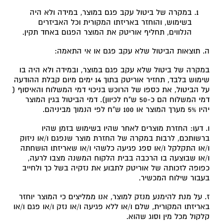
תפקוד האתר
במקרה של ביטול עקב פגם במוצר, במידה ולא היה
ומבנהו,
בשימוש, והוחזר באריזתו המקורית וכל האביזרים
בהתאם לאופן
הנלווים, תחליף אוריטק את המוצר הפגום באחד תקין.
שבו נעשה בו
שימוש.
ה. תוצאות הביטול שלא עקב פגם או אי התאמה:
במקרה של ביטול שלא עקב פגם במוצר, ובמידה ולא היה בו
שימוש בלבד, תחזיר אוריטק בתוך 14 ימים מיום קבלת ההודעה
חוויית
על הביטול, את כספו של הרוכש בניכוי דמי המשלוח והאיסוף (
לקוח
דמי המשלוח הם כ-50 ש"ח לכיוון). דמי הביטול בגין המוצר
כדי
יהיו 5% מערך המוצר או 100 ש"ח לפי הנמוך מביניהם.
שהאתר
שלנו יפעל
ו. דעו: החזרת מוצרים לאחר שהיו בשימוש בזמן שהיו
בצורה
ברשותכם, לרבות במקרה של החזרת מוצר שנפגם ו/או ניזוק
הטובה
ו/או התקלקל ו/או ספג פגיעה כלשהי ו/או שאריזתו הושחתה
ביותר
ו/או שבוצעה בו הרכבה בבית הלקוח המשנה מצבו לרעה,
במהלך
כפופה לזכותה של אוריטק לתבוע את נזקיה בשל כך ולחייב
ביקורך. אם
בעבור שילוח המכשיר.
תבחר שלא
לאפשר
ז. על מנת להימנע מנזק למוצר, אנו ממליצים כי המוצר יוחזר
עוגיות אלו,
באריזתו המקורית, שלם ו/או ללא פגיעה ו/או נזק ו/או פגם ו/או
חלק
קלקול מכל מין וסוג שהוא.
מהפונקציות