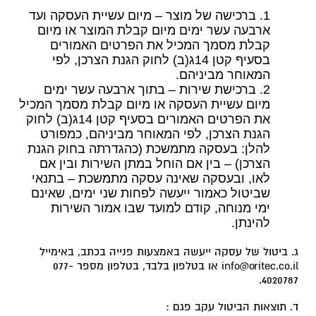
1. ברכישה של מוצר – מיום עשיית העסקה ועד
ארבעה עשר ימים מיום קבלת המוצר או מיום
קבלת מסמך המכיל את הפרטים האמורים
בסעיף קטן 14ג(ב) לחוק הגנת הצרכן, לפי
המאוחר מביניהם.
2. ברכישת שירות – בתוך ארבעה עשר ימים
מיום עשיית העסקה או מיום קבלת מסמך המכיל
את הפרטים האמורים בסעיף קטן 14ג(ב) לחוק
הכרחיים
הגנת הצרכן, לפי המאוחר מביניהם, כמפורט
עוגיות אלו
להלן: בעסקה מתמשכת (כהגדרתה בחוק הגנת
אינן
הצרכן) – בין אם הוחל במתן השירות ובין אם
אופציונליות.
לאו, ובעסקה שאינה עסקה מתמשכת – בתנאי
הן נדרשות
שביטול כאמור ייעשה לפחות שני ימים, שאינם
לצורך
ימי מנוחה, קודם למועד שבו אמור השירות
הפעולה
להינתן.
התקינה של
האתר.
ג. ביטול של עסקה ייעשה באמצעות פנייה בכתב, באימייל
info@oritec.co.il או בטלפון בלבד, בטלפון מספר
077-
.
4020787
סטטיסטיקות
כדי שנוכל
ד. תוצאות הביטול עקב פגם :
לשפר את